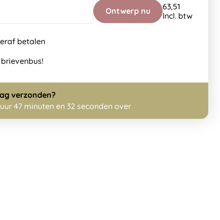
63,51
Ontwerp nu
Incl. btw
teraf betalen
 brievenbus!
dag
verzonden?
 uur 47 minuten en 31 seconden over