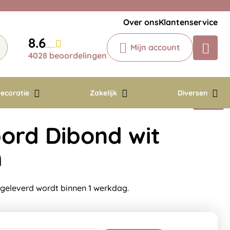
Veelgestelde vragen
Krijg een antwoord op uw vraag
Over ons
Klantenservice
Chatbot
8.6
Mijn account
Chat 24/7 met onze chatbot voor
4028 beoordelingen
hulp
Contact
ecoratie
Zakelijk
Diversen
ord Dibond wit
m
 geleverd wordt binnen 1 werkdag.