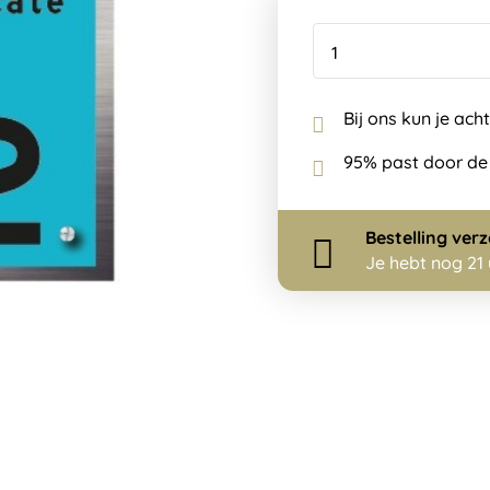
Bij ons kun je ach
95% past door de
Bestelling
ver
Je hebt nog
21