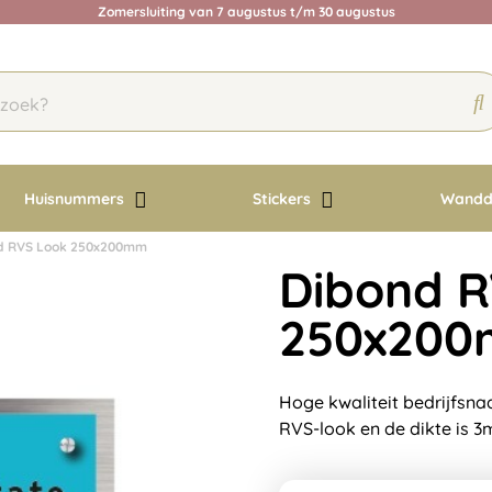
Zomersluiting van 7 augustus t/m 30 augustus
Huisnummers
Stickers
Wandd
d RVS Look 250x200mm
Dibond R
250x20
Hoge kwaliteit bedrijfsn
RVS-look en de dikte is 