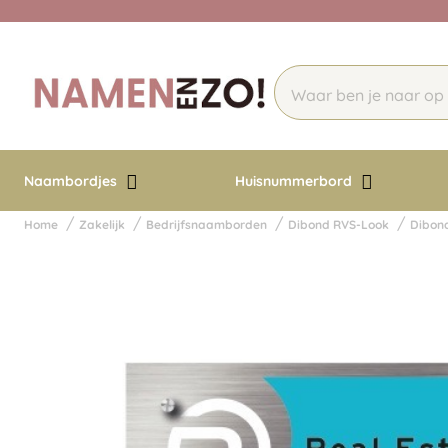
Naambordjes
Huisnummerbord
Home
Zakelijk
Bedrijfsnaamborden
Dibond RVS-Look
Dibon