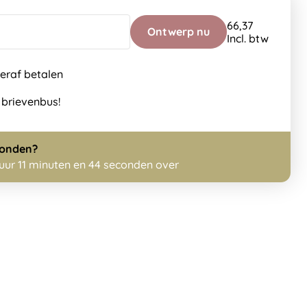
66,37
Ontwerp nu
Incl. btw
teraf betalen
 brievenbus!
zonden?
 uur 11 minuten en 43 seconden over