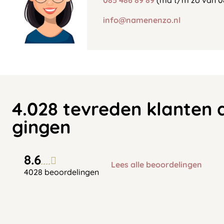
085 486 89 89
(ma t/m zo van 0
info@namenenzo.nl
4.028 tevreden klanten 
gingen
8.6
Lees alle beoordelingen
4028 beoordelingen