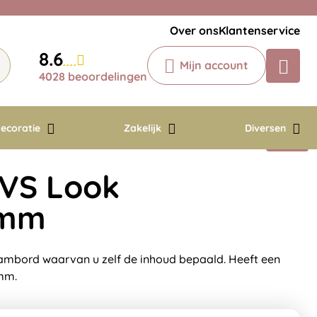
Veelgestelde vragen
Krijg een antwoord op uw vraag
Over ons
Klantenservice
Chatbot
8.6
Mijn account
Chat 24/7 met onze chatbot voor
4028 beoordelingen
hulp
Contact
ecoratie
Zakelijk
Diversen
VS Look
0mm
aambord waarvan u zelf de inhoud bepaald. Heeft een
3mm.