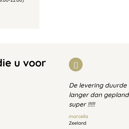
8:00-22:00)
die u voor
De levering duurde
langer dan geplan
super !!!!!
marcella
Zeeland