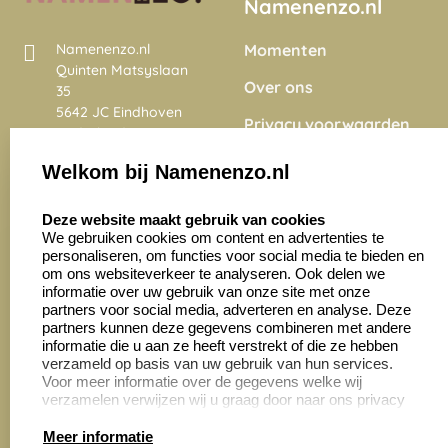
Namenenzo.nl
Momenten
Namenenzo.nl
Quinten Matsyslaan
Over ons
35
5642 JC Eindhoven
Privacy voorwaarden
Nederland
Onze vacatures
Welkom bij Namenenzo.nl
8.6
select language
4028 beoordelingen
Deze website maakt gebruik van cookies
We gebruiken cookies om content en advertenties te
personaliseren, om functies voor social media te bieden en
Zakelijk:
Klantenservice:
om ons websiteverkeer te analyseren. Ook delen we
informatie over uw gebruik van onze site met onze
partners voor social media, adverteren en analyse. Deze
Aanvraag op maat
Contact opnemen
partners kunnen deze gegevens combineren met andere
informatie die u aan ze heeft verstrekt of die ze hebben
Cadeaubonnen
Veelgestelde vragen
verzameld op basis van uw gebruik van hun services.
Voor meer informatie over de gegevens welke wij
Retourneren
verzamelen verwijzen wij u graag door naar ons privacy
statement.
Meer informatie