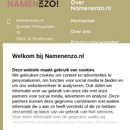
Over
Namenenzo.nl
Momenten
Namenenzo.nl
Quinten Matsyslaan
Over ons
35
5642 JC Eindhoven
Privacy voorwaarden
Nederland
Onze vacatures
Welkom bij Namenenzo.nl
8.6
select language
4028 beoordelingen
Deze website maakt gebruik van cookies
We gebruiken cookies om content en advertenties te
personaliseren, om functies voor social media te bieden en
Zakelijk:
Klantenservice:
om ons websiteverkeer te analyseren. Ook delen we
informatie over uw gebruik van onze site met onze
partners voor social media, adverteren en analyse. Deze
Aanvraag op maat
Contact opnemen
partners kunnen deze gegevens combineren met andere
informatie die u aan ze heeft verstrekt of die ze hebben
Cadeaubonnen
Veelgestelde vragen
verzameld op basis van uw gebruik van hun services.
Voor meer informatie over de gegevens welke wij
Retourneren
verzamelen verwijzen wij u graag door naar ons privacy
statement.