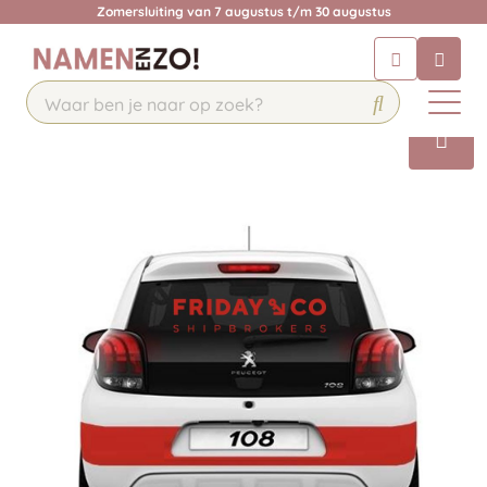
Zomersluiting van 7 augustus t/m 30 augustus
Chatbot
Chat 24/7 met onze chatbot voor
hulp
Contact