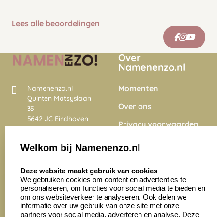
Lees alle beoordelingen
Over
Namenenzo.nl
Momenten
Namenenzo.nl
Quinten Matsyslaan
Over ons
35
5642 JC Eindhoven
Privacy voorwaarden
Nederland
Onze vacatures
Welkom bij Namenenzo.nl
8.6
select language
4028 beoordelingen
Deze website maakt gebruik van cookies
We gebruiken cookies om content en advertenties te
personaliseren, om functies voor social media te bieden en
Zakelijk:
Klantenservice:
om ons websiteverkeer te analyseren. Ook delen we
informatie over uw gebruik van onze site met onze
partners voor social media, adverteren en analyse. Deze
Aanvraag op maat
Contact opnemen