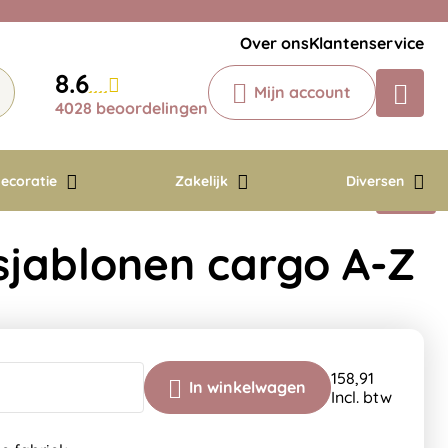
Veelgestelde vragen
Krijg een antwoord op uw vraag
Over ons
Klantenservice
Chatbot
8.6
Mijn account
Chat 24/7 met onze chatbot voor
4028 beoordelingen
hulp
Contact
ecoratie
Zakelijk
Diversen
jablonen cargo A-Z
158,91
In winkelwagen
Incl. btw
de fabriek