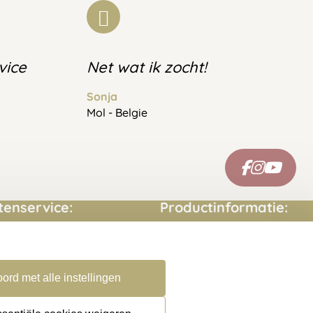
vice
Net wat ik zocht!
Sonja
Mol - Belgie
tenservice:
Productinformatie:
ct opnemen
Montage handleidingen
estelde vragen
Sitemap
ord met alle instellingen
rneren