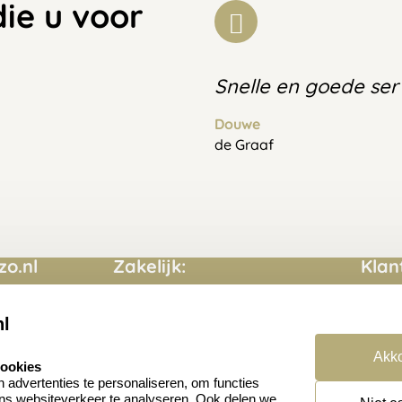
die u voor
Snelle en goede ser
Douwe
de Graaf
o.nl
Zakelijk:
Klan
Aanvraag op maat
Conta
nl
Cadeaubonnen
Veelg
Akko
cookies
en
Retou
advertenties te personaliseren, om functies
ons websiteverkeer te analyseren. Ook delen we