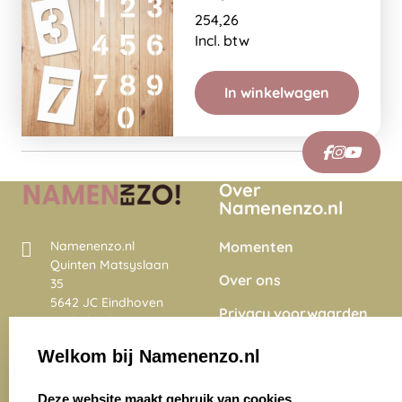
254,26
Incl. btw
In winkelwagen
Over
Namenenzo.nl
Momenten
Namenenzo.nl
Quinten Matsyslaan
Over ons
35
5642 JC Eindhoven
Privacy voorwaarden
Nederland
Onze vacatures
Welkom bij Namenenzo.nl
8.6
select language
4028 beoordelingen
Deze website maakt gebruik van cookies