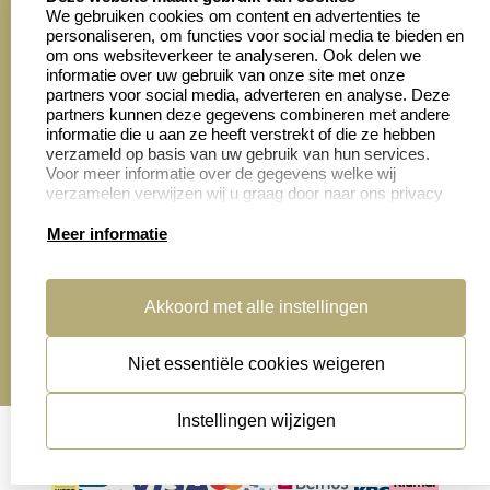
We gebruiken cookies om content en advertenties te
personaliseren, om functies voor social media te bieden en
Zakelijk:
Klantenservice:
om ons websiteverkeer te analyseren. Ook delen we
informatie over uw gebruik van onze site met onze
partners voor social media, adverteren en analyse. Deze
Aanvraag op maat
Contact opnemen
partners kunnen deze gegevens combineren met andere
informatie die u aan ze heeft verstrekt of die ze hebben
Cadeaubonnen
Veelgestelde vragen
verzameld op basis van uw gebruik van hun services.
Voor meer informatie over de gegevens welke wij
Retourneren
verzamelen verwijzen wij u graag door naar ons privacy
statement.
Meer informatie
Productinformatie:
Akkoord met alle instellingen
Montage
handleidingen
Niet essentiële cookies weigeren
Sitemap
algemene voorwaarden
disclaimer
Instellingen wijzigen
privacy statement
Cookies resetten
© copyright 2026