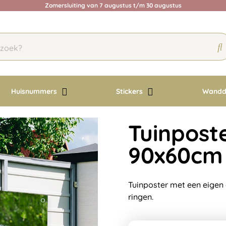
Zomersluiting van 7 augustus t/m 30 augustus
Huisnummers
Stickers
Wandd
Tuinpost
90x60cm
Tuinposter met een eigen 
ringen.