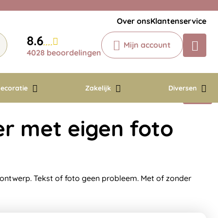
Veelgestelde vragen
Krijg een antwoord op uw vraag
Over ons
Klantenservice
Chatbot
8.6
Mijn account
Chat 24/7 met onze chatbot voor
4028 beoordelingen
hulp
Contact
ecoratie
Zakelijk
Diversen
er met eigen foto
ontwerp. Tekst of foto geen probleem. Met of zonder