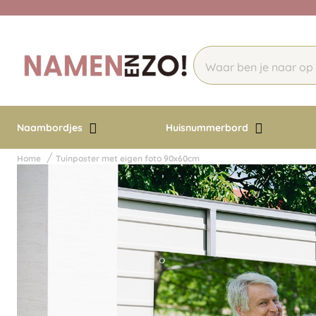
Naambordjes
Huisnummerbord
Home
Tuinposter met eigen foto 90x60cm