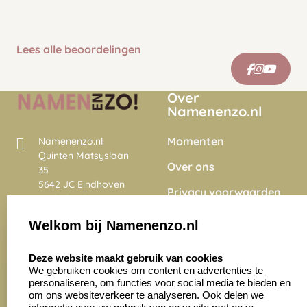
Lees alle beoordelingen
Over
Namenenzo.nl
Momenten
Namenenzo.nl
Quinten Matsyslaan
Over ons
35
5642 JC Eindhoven
Privacy voorwaarden
Nederland
Onze vacatures
Welkom bij Namenenzo.nl
8.6
select language
4028 beoordelingen
Deze website maakt gebruik van cookies
We gebruiken cookies om content en advertenties te
personaliseren, om functies voor social media te bieden en
Zakelijk:
Klantenservice:
om ons websiteverkeer te analyseren. Ook delen we