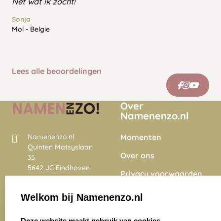
Net wat ik zocht!
Sonja
Mol - Belgie
Lees alle beoordelingen
Over
Namenenzo.nl
Momenten
Namenenzo.nl
Quinten Matsyslaan
Over ons
35
5642 JC Eindhoven
Privacy voorwaarden
Nederland
Onze vacatures
Welkom bij Namenenzo.nl
8.6
select language
4028 beoordelingen
Deze website maakt gebruik van cookies