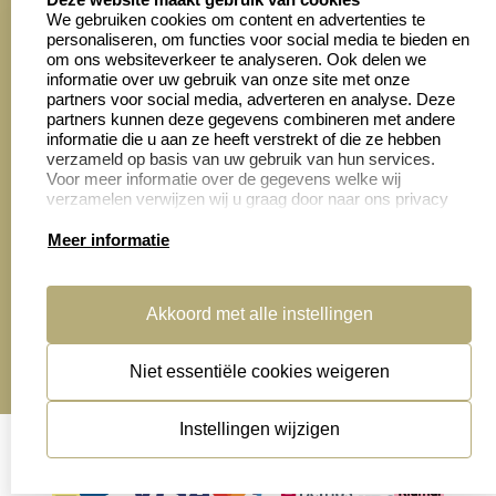
We gebruiken cookies om content en advertenties te
personaliseren, om functies voor social media te bieden en
Zakelijk:
Klantenservice:
om ons websiteverkeer te analyseren. Ook delen we
informatie over uw gebruik van onze site met onze
partners voor social media, adverteren en analyse. Deze
Aanvraag op maat
Contact opnemen
partners kunnen deze gegevens combineren met andere
informatie die u aan ze heeft verstrekt of die ze hebben
Cadeaubonnen
Veelgestelde vragen
verzameld op basis van uw gebruik van hun services.
Voor meer informatie over de gegevens welke wij
Retourneren
verzamelen verwijzen wij u graag door naar ons privacy
statement.
Meer informatie
Productinformatie:
Akkoord met alle instellingen
Montage
handleidingen
Niet essentiële cookies weigeren
Sitemap
algemene voorwaarden
disclaimer
Instellingen wijzigen
privacy statement
Cookies resetten
© copyright 2026