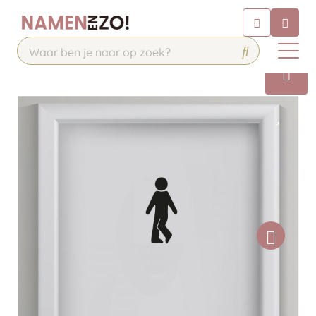
Chatbot
Chat 24/7 met onze chatbot voor
hulp
Contact