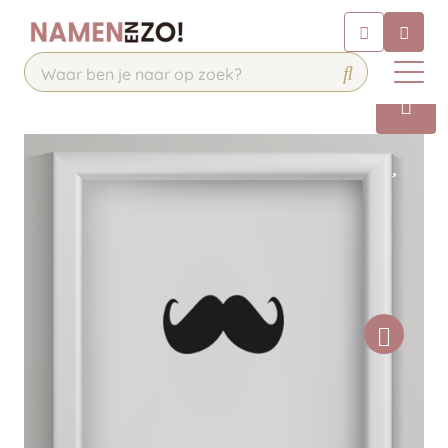
Chatbot
Chat 24/7 met onze chatbot voor
hulp
Contact