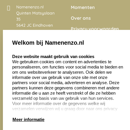
Momenten
Namenenzo.nl
Quinten Matsyslaan
Over ons
35
5642 JC Eindhoven
Privacy voorwaarden
Nederland
Onze vacatures
Welkom bij Namenenzo.nl
8.6
select language
4028 beoordelingen
Deze website maakt gebruik van cookies
We gebruiken cookies om content en advertenties te
personaliseren, om functies voor social media te bieden en
Zakelijk:
Klantenservice:
om ons websiteverkeer te analyseren. Ook delen we
informatie over uw gebruik van onze site met onze
partners voor social media, adverteren en analyse. Deze
Aanvraag op maat
Contact opnemen
partners kunnen deze gegevens combineren met andere
informatie die u aan ze heeft verstrekt of die ze hebben
Cadeaubonnen
Veelgestelde vragen
verzameld op basis van uw gebruik van hun services.
Voor meer informatie over de gegevens welke wij
Retourneren
verzamelen verwijzen wij u graag door naar ons privacy
statement.
Meer informatie
Productinformatie: