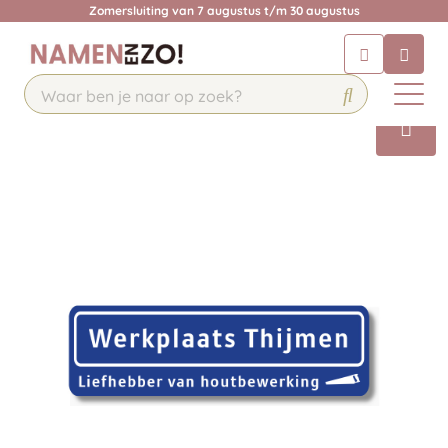
Zomersluiting van 7 augustus t/m 30 augustus
Chatbot
Chat 24/7 met onze chatbot voor
hulp
Contact