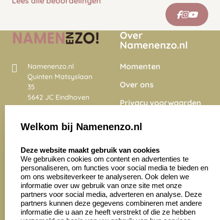
Lees alle beoordelingen
Over
Namenenzo.nl
Momenten
Namenenzo.nl
Quinten Matsyslaan
Over ons
35
5642 JC Eindhoven
Privacy voorwaarden
Nederland
Onze vacatures
Welkom bij Namenenzo.nl
8.6
select language
4028 beoordelingen
Deze website maakt gebruik van cookies
We gebruiken cookies om content en advertenties te
personaliseren, om functies voor social media te bieden en
Zakelijk:
Klantenservice:
om ons websiteverkeer te analyseren. Ook delen we
informatie over uw gebruik van onze site met onze
partners voor social media, adverteren en analyse. Deze
Aanvraag op maat
Contact opnemen
partners kunnen deze gegevens combineren met andere
informatie die u aan ze heeft verstrekt of die ze hebben
Cadeaubonnen
Veelgestelde vragen