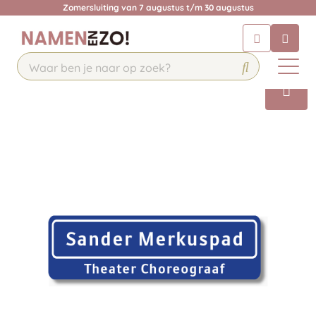
Zomersluiting van 7 augustus t/m 30 augustus
Chatbot
Chat 24/7 met onze chatbot voor
hulp
Contact