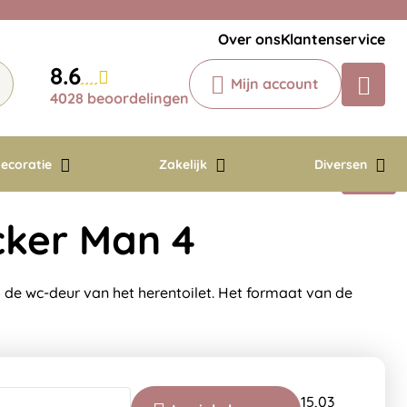
Veelgestelde vragen
Krijg een antwoord op uw vraag
Over ons
Klantenservice
Chatbot
8.6
Mijn account
Chat 24/7 met onze chatbot voor
4028 beoordelingen
hulp
Contact
ecoratie
Zakelijk
Diversen
icker Man 4
de wc-deur van het herentoilet. Het formaat van de
15,03