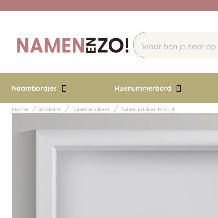
Naambordjes
Huisnummerbord
Home
Stickers
Toilet stickers
Toilet sticker Man 4