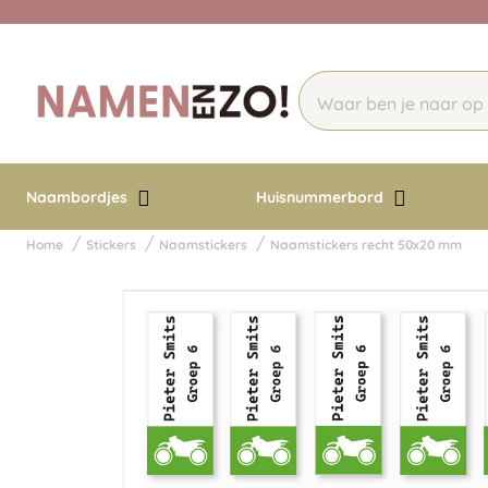
Naambordjes
Huisnummerbord
Home
Stickers
Naamstickers
Naamstickers recht 50x20 mm