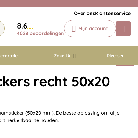
Veelgestelde vragen
Krijg een antwoord op uw vraag
Over ons
Klantenservice
Chatbot
8.6
Mijn account
Chat 24/7 met onze chatbot voor
4028 beoordelingen
hulp
Contact
ecoratie
Zakelijk
Diversen
kers recht 50x20
aamsticker (50x20 mm). De beste oplossing om al je
ort herkenbaar te houden.