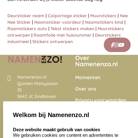
Deursticker naam
|
Colportage sticker
|
Muurstickers
|
Nee
Nee Sticker
|
Naamsticker voordeur
|
Naamstickers kind
|
Raamstickers auto
|
Tekst stickers maken
|
Muurstickers
ontwerpen
|
Raamfolie met huisnummer
|
Deurstickers
industrieel
|
Stickers ontwerpen
Over
Namenenzo.nl
Momenten
Namenenzo.nl
Quinten Matsyslaan
Over ons
35
5642 JC Eindhoven
Privacy voorwaarden
Nederland
Onze vacatures
Welkom bij Namenenzo.nl
8.6
select language
4028 beoordelingen
Deze website maakt gebruik van cookies
We gebruiken cookies om content en advertenties te