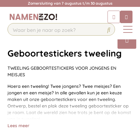
Zomersluiting van 7 augustus t/m 30 augustus
Chatbot
Chat 24/7 met onze chatbot voor
hulp
Contact
Geboortestickers tweeling
TWEELING GEBOORTESTICKERS VOOR JONGENS EN
MEISJES
Hoera een tweeling! Twee jongens? Twee meisjes? Een
jongen en een meisje? In alle gevallen kun je een keuze
maken uit onze geboortestickers voor een tweeling.
Ontwerp, bestel en plak deze tweeling geboortesticker op
je raam. Laat de wereld zien hoe trots je bent op de komst
van je tweeling!
Lees meer