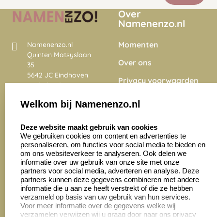
Over
Namenenzo.nl
Momenten
Namenenzo.nl
Quinten Matsyslaan
Over ons
35
5642 JC Eindhoven
Privacy voorwaarden
Nederland
Onze vacatures
Welkom bij Namenenzo.nl
8.6
select language
4028 beoordelingen
Deze website maakt gebruik van cookies
We gebruiken cookies om content en advertenties te
personaliseren, om functies voor social media te bieden en
Zakelijk:
Klantenservice:
om ons websiteverkeer te analyseren. Ook delen we
informatie over uw gebruik van onze site met onze
partners voor social media, adverteren en analyse. Deze
Aanvraag op maat
Contact opnemen
partners kunnen deze gegevens combineren met andere
informatie die u aan ze heeft verstrekt of die ze hebben
Cadeaubonnen
Veelgestelde vragen
verzameld op basis van uw gebruik van hun services.
Voor meer informatie over de gegevens welke wij
Retourneren
verzamelen verwijzen wij u graag door naar ons privacy