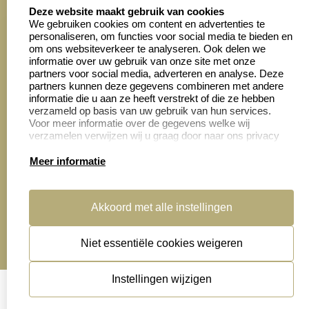
select language
4028 beoordelingen
Deze website maakt gebruik van cookies
We gebruiken cookies om content en advertenties te
personaliseren, om functies voor social media te bieden en
Zakelijk:
Klantenservice:
om ons websiteverkeer te analyseren. Ook delen we
informatie over uw gebruik van onze site met onze
partners voor social media, adverteren en analyse. Deze
Aanvraag op maat
Contact opnemen
partners kunnen deze gegevens combineren met andere
informatie die u aan ze heeft verstrekt of die ze hebben
Cadeaubonnen
Veelgestelde vragen
verzameld op basis van uw gebruik van hun services.
Voor meer informatie over de gegevens welke wij
Retourneren
verzamelen verwijzen wij u graag door naar ons privacy
statement.
Meer informatie
Productinformatie:
Akkoord met alle instellingen
Montage
handleidingen
Niet essentiële cookies weigeren
Sitemap
algemene voorwaarden
disclaimer
Instellingen wijzigen
privacy statement
Cookies resetten
© copyright 2026