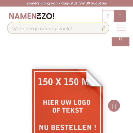
Zomersluiting van 7 augustus t/m 30 augustus
Chatbot
Chat 24/7 met onze chatbot voor
hulp
Contact