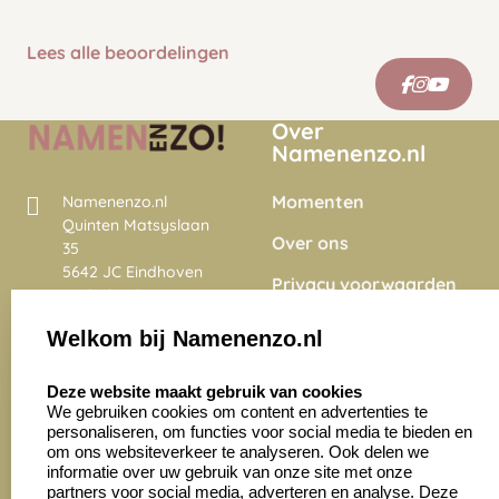
Lees alle beoordelingen
Over
Namenenzo.nl
Momenten
Namenenzo.nl
Quinten Matsyslaan
Over ons
35
5642 JC Eindhoven
Privacy voorwaarden
Nederland
Onze vacatures
Welkom bij Namenenzo.nl
8.6
select language
4028 beoordelingen
Deze website maakt gebruik van cookies
We gebruiken cookies om content en advertenties te
personaliseren, om functies voor social media te bieden en
Zakelijk:
Klantenservice:
om ons websiteverkeer te analyseren. Ook delen we
informatie over uw gebruik van onze site met onze
partners voor social media, adverteren en analyse. Deze
Aanvraag op maat
Contact opnemen