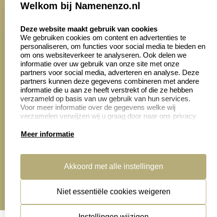
Onze vacatures
Welkom bij Namenenzo.nl
8.6
select language
4028 beoordelingen
Deze website maakt gebruik van cookies
We gebruiken cookies om content en advertenties te
personaliseren, om functies voor social media te bieden en
Zakelijk:
Klantenservice:
om ons websiteverkeer te analyseren. Ook delen we
informatie over uw gebruik van onze site met onze
partners voor social media, adverteren en analyse. Deze
Aanvraag op maat
Contact opnemen
partners kunnen deze gegevens combineren met andere
informatie die u aan ze heeft verstrekt of die ze hebben
Cadeaubonnen
Veelgestelde vragen
verzameld op basis van uw gebruik van hun services.
Voor meer informatie over de gegevens welke wij
Retourneren
verzamelen verwijzen wij u graag door naar ons privacy
statement.
Meer informatie
Productinformatie:
Akkoord met alle instellingen
Montage
handleidingen
Niet essentiële cookies weigeren
Sitemap
algemene voorwaarden
disclaimer
Instellingen wijzigen