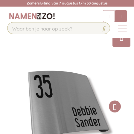
Zomersluiting van 7 augustus t/m 30 augustus
Chatbot
Chat 24/7 met onze chatbot voor
hulp
Contact