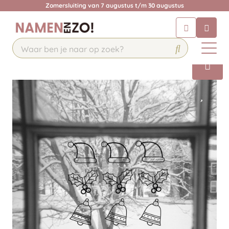
Zomersluiting van 7 augustus t/m 30 augustus
Chatbot
Chat 24/7 met onze chatbot voor
hulp
Contact