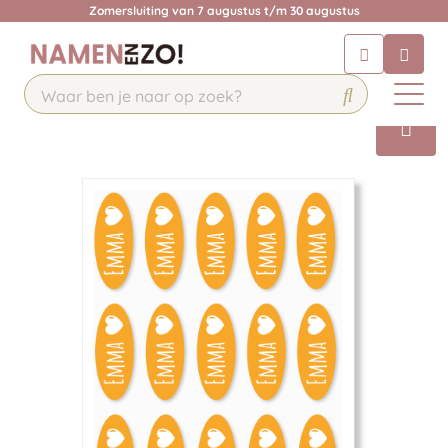
Zomersluiting van 7 augustus t/m 30 augustus
Chatbot
Chat 24/7 met onze chatbot voor
hulp
Contact