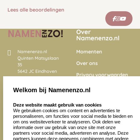
Lees alle beoordelingen
Over
Namenenzo.nl
Momenten
Namenenzo.nl
Quinten Matsyslaan
Over ons
35
5642 JC Eindhoven
Privacy voorwaarden
Nederland
Onze vacatures
Welkom bij Namenenzo.nl
8.6
select language
4028 beoordelingen
Deze website maakt gebruik van cookies
We gebruiken cookies om content en advertenties te
personaliseren, om functies voor social media te bieden en
Zakelijk:
Klantenservice:
om ons websiteverkeer te analyseren. Ook delen we
informatie over uw gebruik van onze site met onze
partners voor social media, adverteren en analyse. Deze
Aanvraag op maat
Contact opnemen
partners kunnen deze gegevens combineren met andere