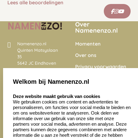
Lees alle beoordelingen
Over
Namenenzo.nl
Momenten
Namenenzo.nl
Quinten Matsyslaan
Over ons
35
5642 JC Eindhoven
Privacy voorwaarden
Nederland
Onze vacatures
Welkom bij Namenenzo.nl
8.6
select language
4028 beoordelingen
Deze website maakt gebruik van cookies
We gebruiken cookies om content en advertenties te
personaliseren, om functies voor social media te bieden en
Zakelijk:
Klantenservice:
om ons websiteverkeer te analyseren. Ook delen we
informatie over uw gebruik van onze site met onze
partners voor social media, adverteren en analyse. Deze
Aanvraag op maat
Contact opnemen
partners kunnen deze gegevens combineren met andere
informatie die u aan ze heeft verstrekt of die ze hebben
Cadeaubonnen
Veelgestelde vragen