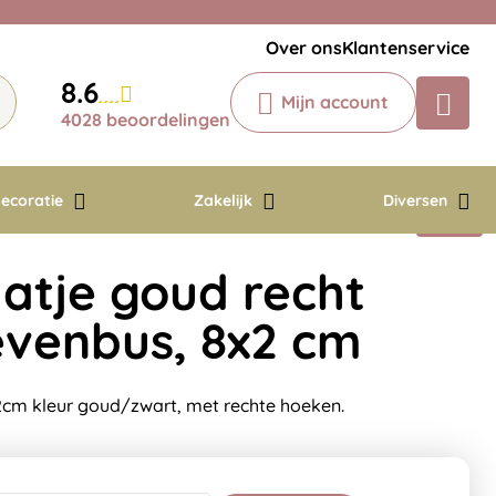
Veelgestelde vragen
Krijg een antwoord op uw vraag
Over ons
Klantenservice
Chatbot
8.6
Mijn account
Chat 24/7 met onze chatbot voor
4028 beoordelingen
hulp
Contact
ecoratie
Zakelijk
Diversen
tje goud recht
ievenbus, 8x2 cm
cm kleur goud/zwart, met rechte hoeken.