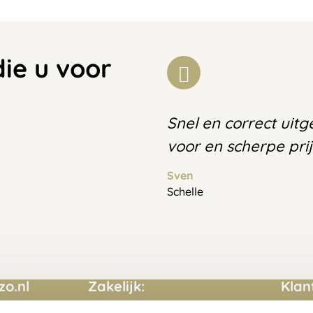
die u voor
Snel en correct uit
voor en scherpe prij
Sven
Schelle
o.nl
Zakelijk:
Klan