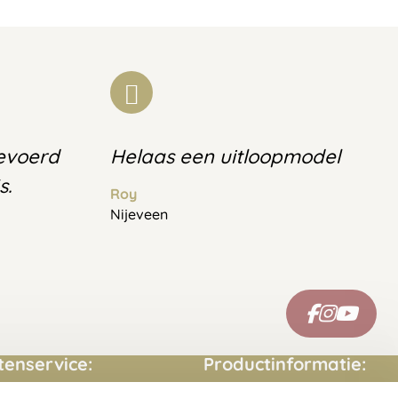
gevoerd
Helaas een uitloopmodel
s.
Roy
Nijeveen
tenservice:
Productinformatie: