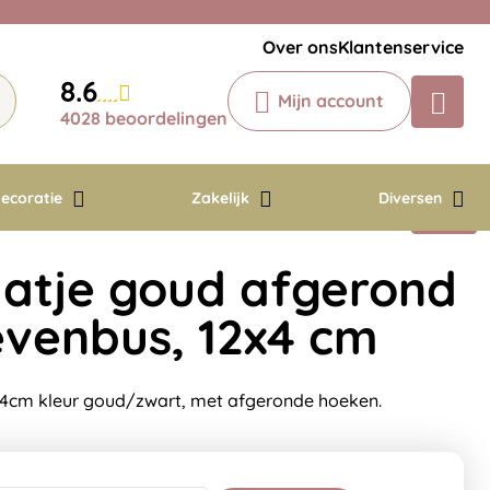
Veelgestelde vragen
Krijg een antwoord op uw vraag
Over ons
Klantenservice
Chatbot
8.6
Mijn account
Chat 24/7 met onze chatbot voor
4028 beoordelingen
hulp
Contact
ecoratie
Zakelijk
Diversen
atje goud afgerond
ievenbus, 12x4 cm
4cm kleur goud/zwart, met afgeronde hoeken.