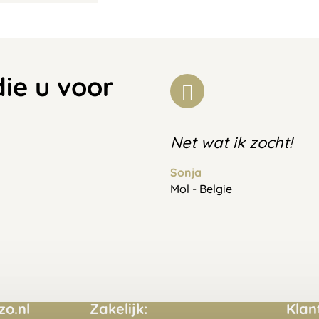
die u voor
Net wat ik zocht!
Sonja
Mol - Belgie
o.nl
Zakelijk:
Klan