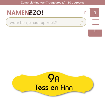
Zomersluiting van 7 augustus t/m 30 augustus
Chatbot
Chat 24/7 met onze chatbot voor
hulp
Contact