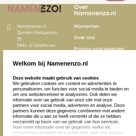
Over
Namenenzo.nl
Momenten
Namenenzo.nl
Quinten Matsyslaan
Over ons
35
5642 JC Eindhoven
Privacy voorwaarden
Nederland
Onze vacatures
Welkom bij Namenenzo.nl
8.6
select language
4028 beoordelingen
Deze website maakt gebruik van cookies
We gebruiken cookies om content en advertenties te
personaliseren, om functies voor social media te bieden en
Zakelijk:
Klantenservice:
om ons websiteverkeer te analyseren. Ook delen we
informatie over uw gebruik van onze site met onze
partners voor social media, adverteren en analyse. Deze
Aanvraag op maat
Contact opnemen
partners kunnen deze gegevens combineren met andere
informatie die u aan ze heeft verstrekt of die ze hebben
Cadeaubonnen
Veelgestelde vragen
verzameld op basis van uw gebruik van hun services.
Voor meer informatie over de gegevens welke wij
Retourneren
verzamelen verwijzen wij u graag door naar ons privacy