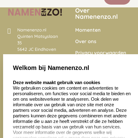
Over
Namenenzo.nl
Momenten
Namenenzo.nl
Quinten Matsyslaan
Over ons
35
5642 JC Eindhoven
Privacy voorwaarden
Nederland
Onze vacatures
Welkom bij Namenenzo.nl
8.6
select language
4028 beoordelingen
Deze website maakt gebruik van cookies
We gebruiken cookies om content en advertenties te
personaliseren, om functies voor social media te bieden en
Zakelijk:
Klantenservice:
om ons websiteverkeer te analyseren. Ook delen we
informatie over uw gebruik van onze site met onze
partners voor social media, adverteren en analyse. Deze
Aanvraag op maat
Contact opnemen
partners kunnen deze gegevens combineren met andere
informatie die u aan ze heeft verstrekt of die ze hebben
Cadeaubonnen
Veelgestelde vragen
verzameld op basis van uw gebruik van hun services.
Voor meer informatie over de gegevens welke wij
Retourneren
verzamelen verwijzen wij u graag door naar ons privacy