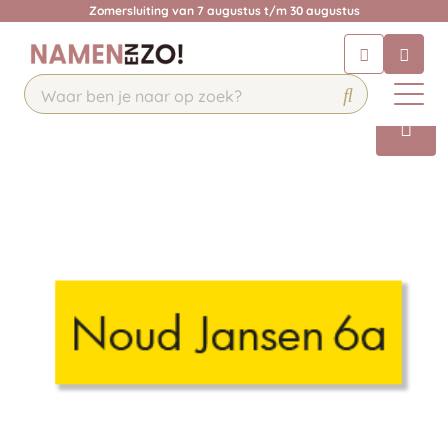
Zomersluiting van 7 augustus t/m 30 augustus
Chatbot
Chat 24/7 met onze chatbot voor
hulp
Contact