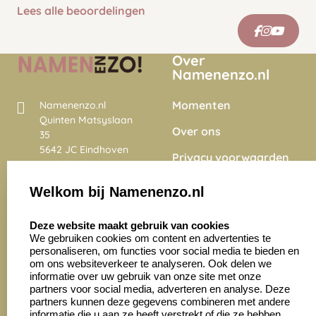
Lees alle beoordelingen
Over
Namenenzo.nl
Momenten
Namenenzo.nl
Quinten Matsyslaan
Over ons
35
5642 JC Eindhoven
Privacy voorwaarden
Nederland
Onze vacatures
Welkom bij Namenenzo.nl
8.6
select language
4028 beoordelingen
Deze website maakt gebruik van cookies
We gebruiken cookies om content en advertenties te
personaliseren, om functies voor social media te bieden en
Zakelijk:
Klantenservice:
om ons websiteverkeer te analyseren. Ook delen we
informatie over uw gebruik van onze site met onze
partners voor social media, adverteren en analyse. Deze
Aanvraag op maat
Contact opnemen
partners kunnen deze gegevens combineren met andere
informatie die u aan ze heeft verstrekt of die ze hebben