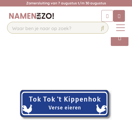
Zomersluiting van 7 augustus t/m 30 augustus
Chatbot
Chat 24/7 met onze chatbot voor
hulp
Contact