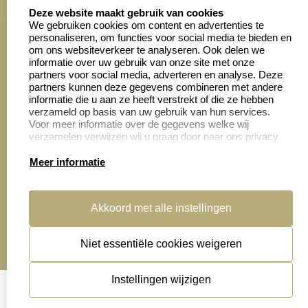
select language
4028 beoordelingen
Deze website maakt gebruik van cookies
We gebruiken cookies om content en advertenties te
personaliseren, om functies voor social media te bieden en
Zakelijk:
Klantenservice:
om ons websiteverkeer te analyseren. Ook delen we
informatie over uw gebruik van onze site met onze
partners voor social media, adverteren en analyse. Deze
Aanvraag op maat
Contact opnemen
partners kunnen deze gegevens combineren met andere
informatie die u aan ze heeft verstrekt of die ze hebben
Cadeaubonnen
Veelgestelde vragen
verzameld op basis van uw gebruik van hun services.
Voor meer informatie over de gegevens welke wij
Retourneren
verzamelen verwijzen wij u graag door naar ons privacy
statement.
Meer informatie
Productinformatie:
Akkoord met alle instellingen
Montage
handleidingen
Niet essentiële cookies weigeren
Sitemap
algemene voorwaarden
disclaimer
Instellingen wijzigen
privacy statement
Cookies resetten
© copyright 2026