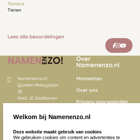
Tamara
Tienen
Lees alle beoordelingen
Over
Namenenzo.nl
Momenten
Namenenzo.nl
Quinten Matsyslaan
Over ons
35
5642 JC Eindhoven
Privacy voorwaarden
Nederland
Onze vacatures
Welkom bij Namenenzo.nl
8.6
select language
4028 beoordelingen
Deze website maakt gebruik van cookies
We gebruiken cookies om content en advertenties te