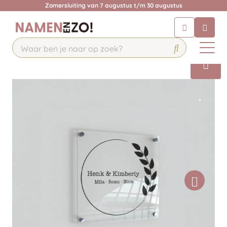
Zomersluiting van 7 augustus t/m 30 augustus
Chatbot
Chat 24/7 met onze chatbot voor
hulp
Contact