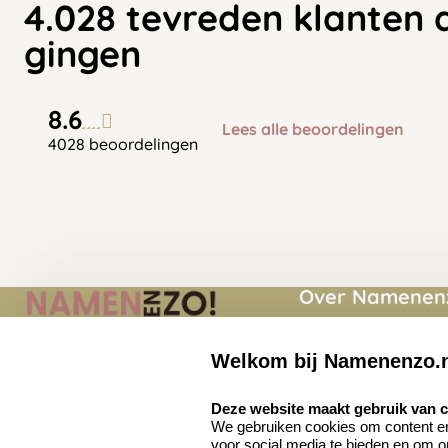
4.028 tevreden klanten 
gingen
8.6
Lees alle beoordelingen
4028 beoordelingen
Over Namenenz
Momenten
Welkom bij Namenenzo.
Namenenzo.nl
Over ons
Quinten Matsyslaan
select language
Deze website maakt gebruik van 
35
Privacy voorwaard
We gebruiken cookies om content en 
5642 JC Eindhoven
voor social media te bieden en om 