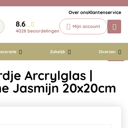
Veelgestelde vragen
Krijg een antwoord op uw vraag
Over ons
Klantenservice
Chatbot
8.6
Mijn account
Chat 24/7 met onze chatbot voor
4028 beoordelingen
hulp
Contact
ecoratie
Zakelijk
Diversen
je Arcrylglas |
ine Jasmijn 20x20cm