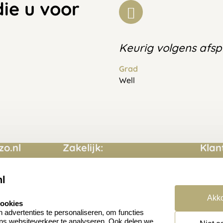
die u voor
Keurig volgens afs
Grad
Well
o.nl
Zakelijk:
Klan
Aanvraag op maat
Conta
nl
Cadeaubonnen
Veelg
Akko
cookies
en
Retou
advertenties te personaliseren, om functies
ons websiteverkeer te analyseren. Ook delen we