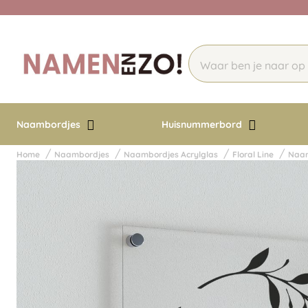
Naambordjes
Huisnummerbord
Home
Naambordjes
Naambordjes Acrylglas
Floral Line
Naam