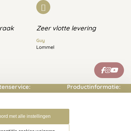
praak
Zeer vlotte levering
Guy
Lommel
tenservice:
Productinformatie:
ct opnemen
Montage handleidingen
estelde vragen
Sitemap
ord met alle instellingen
rneren