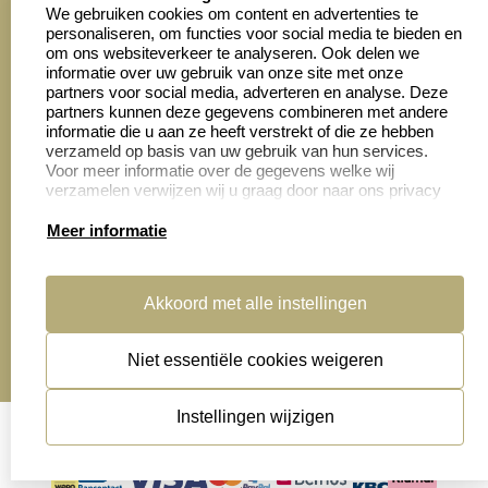
We gebruiken cookies om content en advertenties te
personaliseren, om functies voor social media te bieden en
Zakelijk:
Klantenservice:
om ons websiteverkeer te analyseren. Ook delen we
informatie over uw gebruik van onze site met onze
partners voor social media, adverteren en analyse. Deze
Aanvraag op maat
Contact opnemen
partners kunnen deze gegevens combineren met andere
informatie die u aan ze heeft verstrekt of die ze hebben
Cadeaubonnen
Veelgestelde vragen
verzameld op basis van uw gebruik van hun services.
Voor meer informatie over de gegevens welke wij
Retourneren
verzamelen verwijzen wij u graag door naar ons privacy
statement.
Meer informatie
Productinformatie:
Akkoord met alle instellingen
Montage
handleidingen
Niet essentiële cookies weigeren
Sitemap
algemene voorwaarden
disclaimer
Instellingen wijzigen
privacy statement
Cookies resetten
© copyright 2026