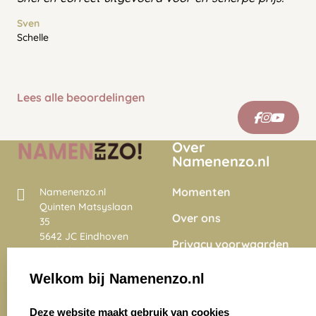
Sven
Schelle
Lees alle beoordelingen
Over
Namenenzo.nl
Momenten
Namenenzo.nl
Quinten Matsyslaan
Over ons
35
5642 JC Eindhoven
Privacy voorwaarden
Nederland
Onze vacatures
Welkom bij Namenenzo.nl
8.6
select language
4028 beoordelingen
Deze website maakt gebruik van cookies