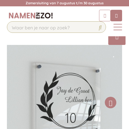
Zomersluiting van 7 augustus t/m 30 augustus
Chatbot
Chat 24/7 met onze chatbot voor
hulp
Contact