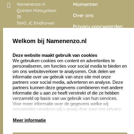
Momenten
Namenenzo.nl
Quinten Matsyslaan
Over ons
35
5642 JC Eindhoven
Privacy voorwaarden
Nederland
Onze vacatures
Welkom bij Namenenzo.nl
8.6
select language
4028 beoordelingen
Deze website maakt gebruik van cookies
We gebruiken cookies om content en advertenties te
personaliseren, om functies voor social media te bieden en
Zakelijk:
Klantenservice:
om ons websiteverkeer te analyseren. Ook delen we
informatie over uw gebruik van onze site met onze
partners voor social media, adverteren en analyse. Deze
Aanvraag op maat
Contact opnemen
partners kunnen deze gegevens combineren met andere
informatie die u aan ze heeft verstrekt of die ze hebben
Cadeaubonnen
Veelgestelde vragen
verzameld op basis van uw gebruik van hun services.
Voor meer informatie over de gegevens welke wij
Retourneren
verzamelen verwijzen wij u graag door naar ons privacy
statement.
Meer informatie
Productinformatie: