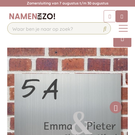
Zomersluiting van 7 augustus t/m 30 augustus
Chatbot
Chat 24/7 met onze chatbot voor
hulp
Contact