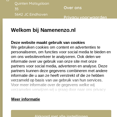
Quinten Matsyslaan
Over ons
35
5642 JC Eindhoven
Privacy voorwaarden
Nederland
Onze vacatures
Welkom bij Namenenzo.nl
8.6
select language
4028 beoordelingen
Deze website maakt gebruik van cookies
We gebruiken cookies om content en advertenties te
personaliseren, om functies voor social media te bieden en
Zakelijk:
Klantenservice:
om ons websiteverkeer te analyseren. Ook delen we
informatie over uw gebruik van onze site met onze
partners voor social media, adverteren en analyse. Deze
Aanvraag op maat
Contact opnemen
partners kunnen deze gegevens combineren met andere
informatie die u aan ze heeft verstrekt of die ze hebben
Cadeaubonnen
Veelgestelde vragen
verzameld op basis van uw gebruik van hun services.
Voor meer informatie over de gegevens welke wij
Retourneren
verzamelen verwijzen wij u graag door naar ons privacy
statement.
Meer informatie
Productinformatie:
Akkoord met alle instellingen