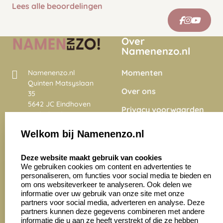
Lees alle beoordelingen
Over
Namenenzo.nl
Momenten
Namenenzo.nl
Quinten Matsyslaan
Over ons
35
5642 JC Eindhoven
Privacy voorwaarden
Nederland
Onze vacatures
Welkom bij Namenenzo.nl
8.6
select language
4028 beoordelingen
Deze website maakt gebruik van cookies
We gebruiken cookies om content en advertenties te
personaliseren, om functies voor social media te bieden en
Zakelijk:
Klantenservice:
om ons websiteverkeer te analyseren. Ook delen we
informatie over uw gebruik van onze site met onze
partners voor social media, adverteren en analyse. Deze
Aanvraag op maat
Contact opnemen
partners kunnen deze gegevens combineren met andere
informatie die u aan ze heeft verstrekt of die ze hebben