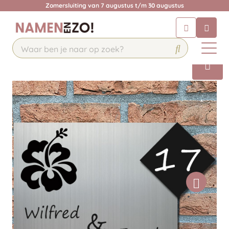
Zomersluiting van 7 augustus t/m 30 augustus
Chatbot
Chat 24/7 met onze chatbot voor
hulp
Contact