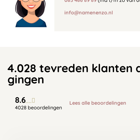
085 486 89 89
(ma t/m zo van 0
info@namenenzo.nl
4.028 tevreden klanten 
gingen
8.6
Lees alle beoordelingen
4028 beoordelingen