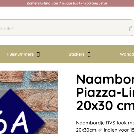
Zomersluiting van 7 augustus t/m 30 augustus
Huisnummers
Stickers
Wandd
m
Naambord
Piazza-L
20x30 c
Naambordje RVS-look met
20x30cm. ✅ Indien voor 15