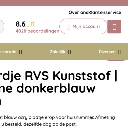
Veelgestelde vragen
Krijg een antwoord op uw vraag
Over ons
Klantenservice
Chatbot
8.6
Mijn account
Chat 24/7 met onze chatbot voor
4028 beoordelingen
hulp
Contact
ecoratie
Zakelijk
Diversen
je RVS Kunststof |
ine donkerblauw
m
 blauw acrylplaatje erop voor huisnummer. Afmeting
.u besteld, dezelfde dag op de post.