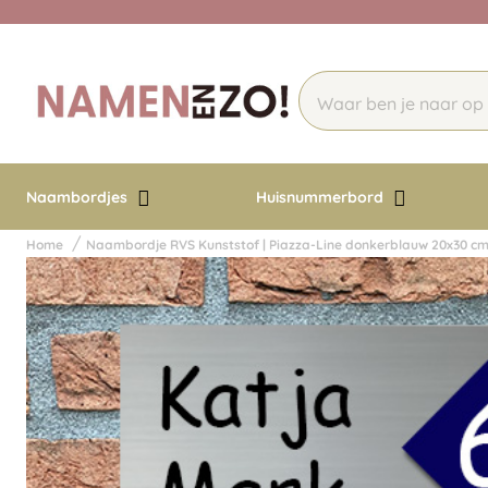
Naambordjes
Huisnummerbord
Home
Naambordje RVS Kunststof | Piazza-Line donkerblauw 20x30 c