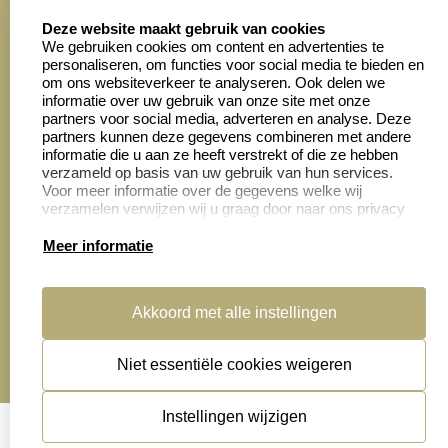
8.6
select language
4028 beoordelingen
Deze website maakt gebruik van cookies
We gebruiken cookies om content en advertenties te
personaliseren, om functies voor social media te bieden en
Zakelijk:
Klantenservice:
om ons websiteverkeer te analyseren. Ook delen we
informatie over uw gebruik van onze site met onze
partners voor social media, adverteren en analyse. Deze
Aanvraag op maat
Contact opnemen
partners kunnen deze gegevens combineren met andere
informatie die u aan ze heeft verstrekt of die ze hebben
Cadeaubonnen
Veelgestelde vragen
verzameld op basis van uw gebruik van hun services.
Voor meer informatie over de gegevens welke wij
Retourneren
verzamelen verwijzen wij u graag door naar ons privacy
statement.
Meer informatie
Productinformatie:
Akkoord met alle instellingen
Montage
handleidingen
Niet essentiële cookies weigeren
Sitemap
algemene voorwaarden
disclaimer
Instellingen wijzigen
privacy statement
Cookies resetten