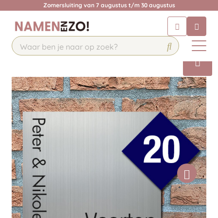
Zomersluiting van 7 augustus t/m 30 augustus
Chatbot
Chat 24/7 met onze chatbot voor
hulp
Contact