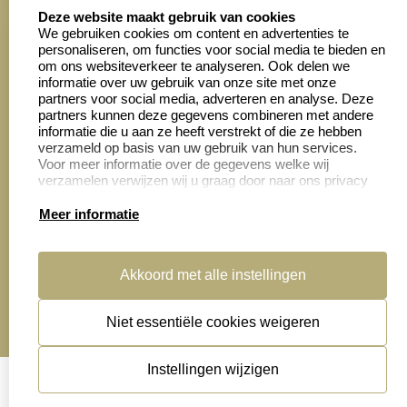
select language
4028 beoordelingen
Deze website maakt gebruik van cookies
We gebruiken cookies om content en advertenties te
personaliseren, om functies voor social media te bieden en
Zakelijk:
Klantenservice:
om ons websiteverkeer te analyseren. Ook delen we
informatie over uw gebruik van onze site met onze
partners voor social media, adverteren en analyse. Deze
Aanvraag op maat
Contact opnemen
partners kunnen deze gegevens combineren met andere
informatie die u aan ze heeft verstrekt of die ze hebben
Cadeaubonnen
Veelgestelde vragen
verzameld op basis van uw gebruik van hun services.
Voor meer informatie over de gegevens welke wij
Retourneren
verzamelen verwijzen wij u graag door naar ons privacy
statement.
Meer informatie
Productinformatie:
Akkoord met alle instellingen
Montage
handleidingen
Niet essentiële cookies weigeren
Sitemap
algemene voorwaarden
disclaimer
Instellingen wijzigen
privacy statement
Cookies resetten
© copyright 2026