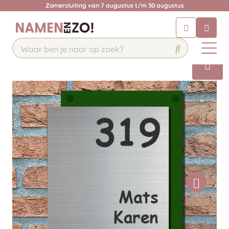
Zomersluiting van 7 augustus t/m 30 augustus
Chatbot
Chat 24/7 met onze chatbot voor
hulp
Contact