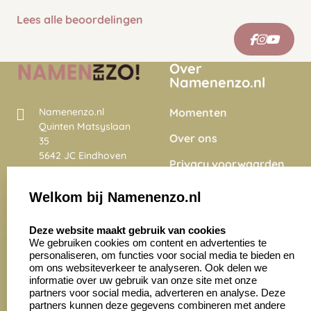
Lees alle beoordelingen
Over
Namenenzo.nl
Momenten
Namenenzo.nl
Quinten Matsyslaan
Over ons
35
5642 JC Eindhoven
Privacy voorwaarden
Nederland
Onze vacatures
Welkom bij Namenenzo.nl
8.6
select language
4028 beoordelingen
Deze website maakt gebruik van cookies
We gebruiken cookies om content en advertenties te
personaliseren, om functies voor social media te bieden en
Zakelijk:
Klantenservice:
om ons websiteverkeer te analyseren. Ook delen we
informatie over uw gebruik van onze site met onze
partners voor social media, adverteren en analyse. Deze
Aanvraag op maat
Contact opnemen
partners kunnen deze gegevens combineren met andere