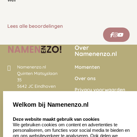
Well
Lees alle beoordelingen
Over
Namenenzo.nl
Momenten
Namenenzo.nl
Quinten Matsyslaan
Over ons
35
5642 JC Eindhoven
Privacy voorwaarden
Nederland
Onze vacatures
Welkom bij Namenenzo.nl
8.6
select language
4028 beoordelingen
Deze website maakt gebruik van cookies
We gebruiken cookies om content en advertenties te
personaliseren, om functies voor social media te bieden en
Zakelijk:
Klantenservice:
om ons websiteverkeer te analyseren. Ook delen we