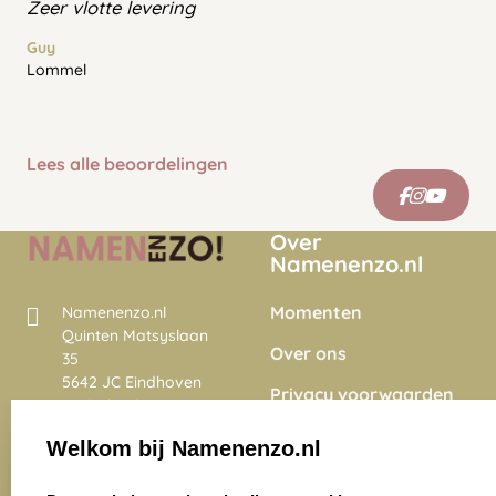
Zeer vlotte levering
Guy
Lommel
Lees alle beoordelingen
Over
Namenenzo.nl
Momenten
Namenenzo.nl
Quinten Matsyslaan
Over ons
35
5642 JC Eindhoven
Privacy voorwaarden
Nederland
Onze vacatures
Welkom bij Namenenzo.nl
8.6
select language
4028 beoordelingen