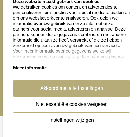
Deze website maakt gebruik van cookies
We gebruiken cookies om content en advertenties te
personaliseren, om functies voor social media te bieden en
Zakelijk:
Klantenservice:
om ons websiteverkeer te analyseren. Ook delen we
informatie over uw gebruik van onze site met onze
partners voor social media, adverteren en analyse. Deze
Aanvraag op maat
Contact opnemen
partners kunnen deze gegevens combineren met andere
informatie die u aan ze heeft verstrekt of die ze hebben
Cadeaubonnen
Veelgestelde vragen
verzameld op basis van uw gebruik van hun services.
Voor meer informatie over de gegevens welke wij
Retourneren
verzamelen verwijzen wij u graag door naar ons privacy
statement.
Meer informatie
Productinformatie:
Akkoord met alle instellingen
Montage
handleidingen
Niet essentiële cookies weigeren
Sitemap
algemene voorwaarden
disclaimer
Instellingen wijzigen
privacy statement
Cookies resetten
© copyright 2026