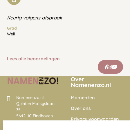
Keurig volgens afspraak
Grad
Well
Lees alle beoordelingen
Over
Namenenzo.nl
Momenten
Namenenzo.nl
Quinten Matsyslaan
Over ons
35
5642 JC Eindhoven
Privacy voorwaarden
Nederland
Onze vacatures