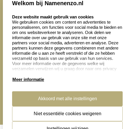
Welkom bij Namenenzo.nl
8.6
select language
4028 beoordelingen
Deze website maakt gebruik van cookies
We gebruiken cookies om content en advertenties te
personaliseren, om functies voor social media te bieden en
Zakelijk:
Klantenservice:
om ons websiteverkeer te analyseren. Ook delen we
informatie over uw gebruik van onze site met onze
partners voor social media, adverteren en analyse. Deze
Aanvraag op maat
Contact opnemen
partners kunnen deze gegevens combineren met andere
informatie die u aan ze heeft verstrekt of die ze hebben
Cadeaubonnen
Veelgestelde vragen
verzameld op basis van uw gebruik van hun services.
Voor meer informatie over de gegevens welke wij
Retourneren
verzamelen verwijzen wij u graag door naar ons privacy
statement.
Meer informatie
Productinformatie:
Akkoord met alle instellingen
Montage
handleidingen
Niet essentiële cookies weigeren
Sitemap
algemene voorwaarden
disclaimer
Instellingen wijzigen