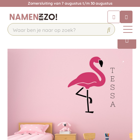
Zomersluiting van 7 augustus t/m 30 augustus
Chatbot
Chat 24/7 met onze chatbot voor
hulp
Contact