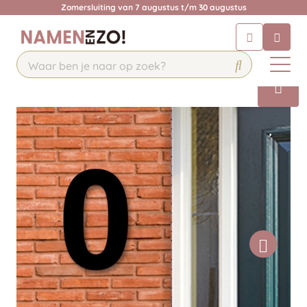
Zomersluiting van 7 augustus t/m 30 augustus
Chatbot
Chat 24/7 met onze chatbot voor
hulp
Contact