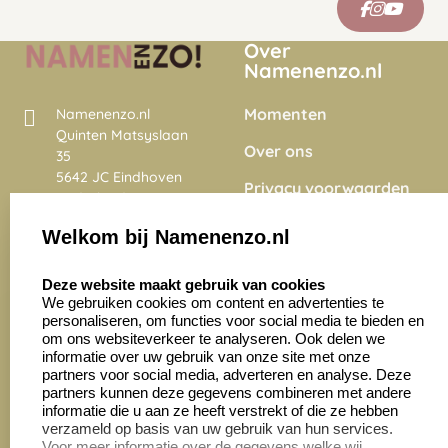
Over
Namenenzo.nl
Momenten
Namenenzo.nl
Quinten Matsyslaan
Over ons
35
5642 JC Eindhoven
Privacy voorwaarden
Nederland
Onze vacatures
Welkom bij Namenenzo.nl
8.6
select language
4028 beoordelingen
Deze website maakt gebruik van cookies
We gebruiken cookies om content en advertenties te
personaliseren, om functies voor social media te bieden en
Zakelijk:
Klantenservice:
om ons websiteverkeer te analyseren. Ook delen we
informatie over uw gebruik van onze site met onze
partners voor social media, adverteren en analyse. Deze
Aanvraag op maat
Contact opnemen
partners kunnen deze gegevens combineren met andere
informatie die u aan ze heeft verstrekt of die ze hebben
Cadeaubonnen
Veelgestelde vragen
verzameld op basis van uw gebruik van hun services.
Voor meer informatie over de gegevens welke wij