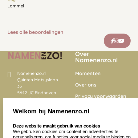
Lommel
Lees alle beoordelingen
Over
Namenenzo.nl
Momenten
Namenenzo.nl
Quinten Matsyslaan
Over ons
35
5642 JC Eindhoven
Privacy voorwaarden
Nederland
Onze vacatures
Welkom bij Namenenzo.nl
8.6
select language
4028 beoordelingen
Deze website maakt gebruik van cookies
We gebruiken cookies om content en advertenties te
personaliseren, om functies voor social media te bieden en