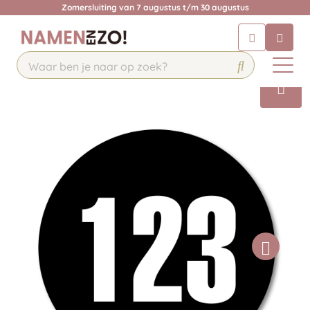
Zomersluiting van 7 augustus t/m 30 augustus
Chatbot
Chat 24/7 met onze chatbot voor
hulp
Contact