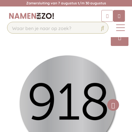
Zomersluiting van 7 augustus t/m 30 augustus
Chatbot
Chat 24/7 met onze chatbot voor
hulp
Contact