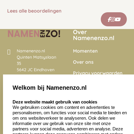
Lees alle beoordelingen
Over
Namenenzo.nl
Momenten
Namenenzo.nl
Quinten Matsyslaan
Over ons
35
5642 JC Eindhoven
Privacy voorwaarden
Nederland
Onze vacatures
Welkom bij Namenenzo.nl
8.6
select language
4028 beoordelingen
Deze website maakt gebruik van cookies
We gebruiken cookies om content en advertenties te
personaliseren, om functies voor social media te bieden en
Zakelijk:
Klantenservice:
om ons websiteverkeer te analyseren. Ook delen we
informatie over uw gebruik van onze site met onze
partners voor social media, adverteren en analyse. Deze
Aanvraag op maat
Contact opnemen