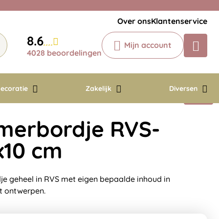
Veelgestelde vragen
Krijg een antwoord op uw vraag
Over ons
Klantenservice
Chatbot
8.6
Mijn account
Chat 24/7 met onze chatbot voor
4028 beoordelingen
hulp
Contact
ecoratie
Zakelijk
Diversen
merbordje RVS-
x10 cm
e geheel in RVS met eigen bepaalde inhoud in
t ontwerpen.