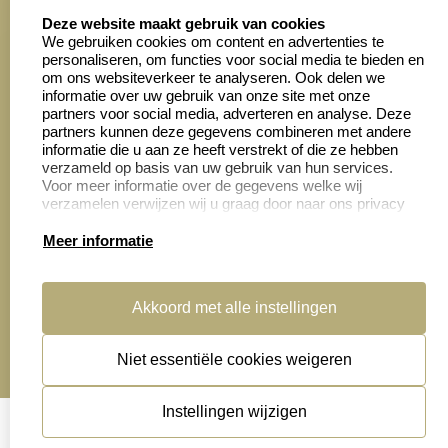
select language
4028 beoordelingen
Deze website maakt gebruik van cookies
We gebruiken cookies om content en advertenties te
personaliseren, om functies voor social media te bieden en
Zakelijk:
Klantenservice:
om ons websiteverkeer te analyseren. Ook delen we
informatie over uw gebruik van onze site met onze
partners voor social media, adverteren en analyse. Deze
Aanvraag op maat
Contact opnemen
partners kunnen deze gegevens combineren met andere
informatie die u aan ze heeft verstrekt of die ze hebben
Cadeaubonnen
Veelgestelde vragen
verzameld op basis van uw gebruik van hun services.
Voor meer informatie over de gegevens welke wij
Retourneren
verzamelen verwijzen wij u graag door naar ons privacy
statement.
Meer informatie
Productinformatie:
Akkoord met alle instellingen
Montage
handleidingen
Niet essentiële cookies weigeren
Sitemap
algemene voorwaarden
disclaimer
Instellingen wijzigen
privacy statement
Cookies resetten
© copyright 2026