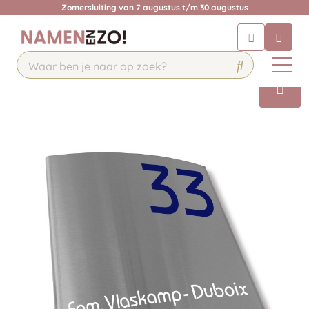
Zomersluiting van 7 augustus t/m 30 augustus
Chatbot
Chat 24/7 met onze chatbot voor
hulp
Contact