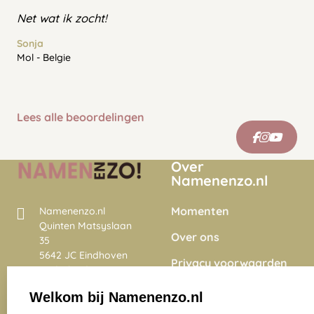
Net wat ik zocht!
Sonja
Mol - Belgie
Lees alle beoordelingen
Over
Namenenzo.nl
Momenten
Namenenzo.nl
Quinten Matsyslaan
Over ons
35
5642 JC Eindhoven
Privacy voorwaarden
Nederland
Onze vacatures
Welkom bij Namenenzo.nl
8.6