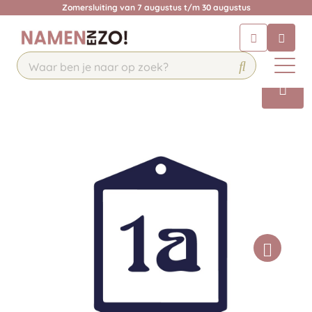
Zomersluiting van 7 augustus t/m 30 augustus
Chatbot
Chat 24/7 met onze chatbot voor
hulp
Contact