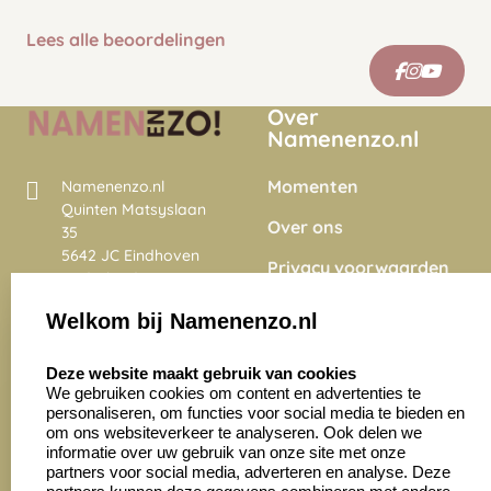
Lees alle beoordelingen
Over
Namenenzo.nl
Momenten
Namenenzo.nl
Quinten Matsyslaan
Over ons
35
5642 JC Eindhoven
Privacy voorwaarden
Nederland
Onze vacatures
Welkom bij Namenenzo.nl
8.6
select language
4028 beoordelingen
Deze website maakt gebruik van cookies
We gebruiken cookies om content en advertenties te
personaliseren, om functies voor social media te bieden en
Zakelijk:
Klantenservice:
om ons websiteverkeer te analyseren. Ook delen we
informatie over uw gebruik van onze site met onze
partners voor social media, adverteren en analyse. Deze
Aanvraag op maat
Contact opnemen