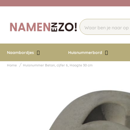
Naambordjes
Huisnummerbord
Home
Huisnummer Beton, cijfer 6, Hoogte 30 cm