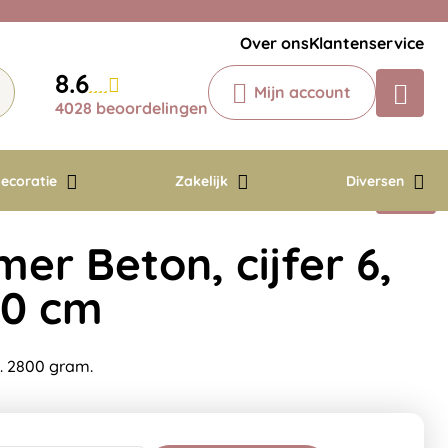
Veelgestelde vragen
Krijg een antwoord op uw vraag
Over ons
Klantenservice
Chatbot
8.6
Mijn account
Chat 24/7 met onze chatbot voor
4028 beoordelingen
hulp
Contact
ecoratie
Zakelijk
Diversen
er Beton, cijfer 6,
30 cm
m. 2800 gram.